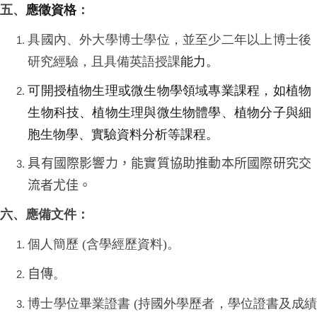
五、
應徵資格
：
具國內、外大學博士學位，並至少二年以上博士後
研究經驗，且具備英語授課
能力。
可開授植物生理或微生物學領域專業課程，如植物
生物科技、植物生理與微生物體學、植物分子與細
胞生物學、實驗資料分析等課程。
具有國際影響力，能實質協助推動本所國際研究交
流者尤佳。
六、應備文件：
個人簡歷
(
含學經歷資料
)
。
自傳
。
博士學位畢業證書
(
持國外學歷者，學位證書及成