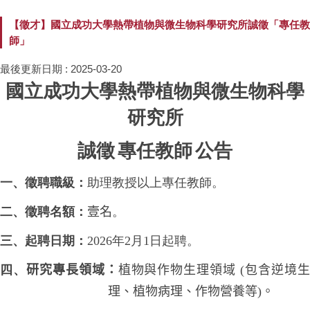
【徵才】國立成功大學熱帶植物與微生物科學研究所誠徵「專任教
師」
最後更新日期 :
2025-03-20
國立成功大學熱帶植物與微生物科學
研究所
誠徵
專任教師
公告
一、徵聘職級：
助理教授以上專任教師。
二、徵聘名額：
壹名
。
三、起聘日期：
2026
年
2
月
1
日起聘。
四、
研究專長領域：
植物與作物生理領域
(
包含逆境
理、植物病理、作物營養等
)
。