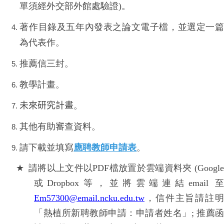
單須經外交部外館處驗證
)
。
著作目錄及五年內發表之論文電子檔，並選定一篇
為代表作。
推薦信三封。
教學計畫。
未來研究計畫
。
其他有助審查資料。
請下載並填寫
應聘教師申請表
。
★
請將以上文件以
PDF
檔放置於雲端資料夾
(Googl
或
Dropbox
等，並將雲端連結
email
Em57300@email.ncku.edu.tw
，信件主旨請註明
「熱植所新聘教師申請：申請者姓名」
;
推薦函