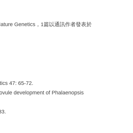
ure Genetics，1篇以通訊作者發表於
ics 47: 65-72.
n ovule development of Phalaenopsis
83.