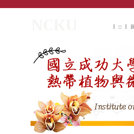
跳
到
主
國立成功大學熱帶植物與微生物科學研
要
:::
內
容
區