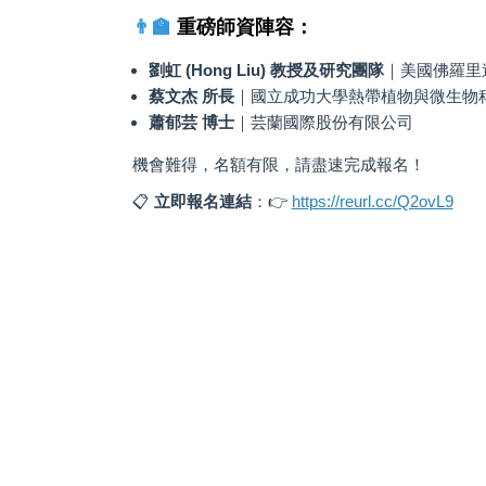
👨‍🏫
重磅師資陣容：
劉虹 (Hong Liu) 教授及研究團隊
｜美國佛羅里達
蔡文杰 所長
｜國立成功大學熱帶植物與微生物
蕭郁芸 博士
｜芸蘭國際股份有限公司
機會難得，名額有限，請盡速完成報名！
📋
立即報名連結
：👉
https://reurl.cc/Q2ovL9