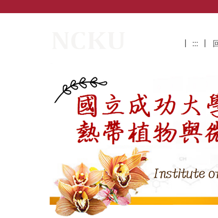
跳
到
主
國立成功大學熱帶植物與微生物科學研
要
:::
內
容
區