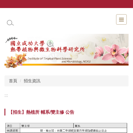
跳
到
主
國立成功大學熱帶植物與微生物科學研究所
要
內
容
區
首頁
招生資訊
:::
【招生】熱植所 輔系/雙主修 公告