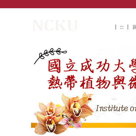
跳
到
主
國立成功大學熱帶植物與微生物科學研
要
:::
內
容
區