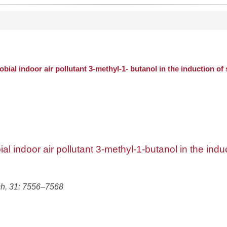
l indoor air pollutant 3-methyl-1- butanol in the induction of 
l indoor air pollutant 3-methyl-1-butanol in the induc
ch, 31: 7556–7568