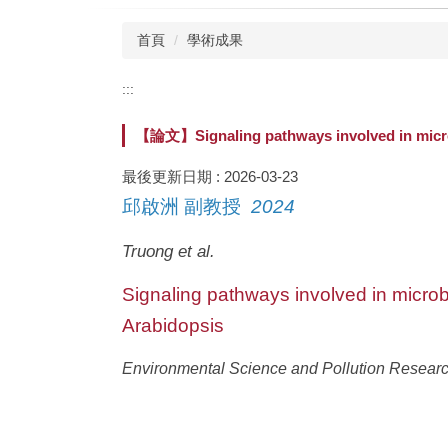
首頁
學術成果
:::
【論文】Signaling pathways involved in microbia
最後更新日期 :
2026-03-23
邱啟洲 副教授
2024
Truong et al.
Signaling pathways involved in microbia
Arabidopsis
Environmental Science and Pollution Resear