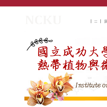
跳
到
主
國立成功大學熱帶植物與微生物科學研
要
:::
內
容
區