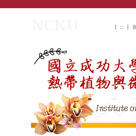
跳
到
主
國立成功大學熱帶植物與微生物科學研
要
:::
內
容
區