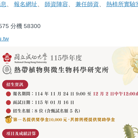
消息
報名網址
師資陣容
兼任師資
熱植所實驗
、
、
、
、
575 分機 58300
.tw