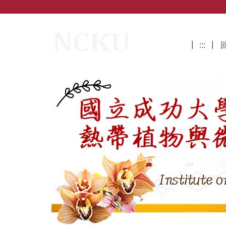
跳
到
主
國立成功大學熱帶植物與微生物科學研
要
:::
內
容
區