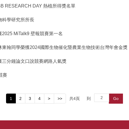
BB RESEARCH DAY 熱植所得獎名單
物科學研究所所長
5 MiTalk9 壁報競賽第一名
東翰同學榮獲2024國際生物催化暨農業生物技術台灣年會金獎
獲三分鐘論文口說競賽網路人氣獎
競賽
1
2
3
4
>
>>
共
4
頁
到
Go