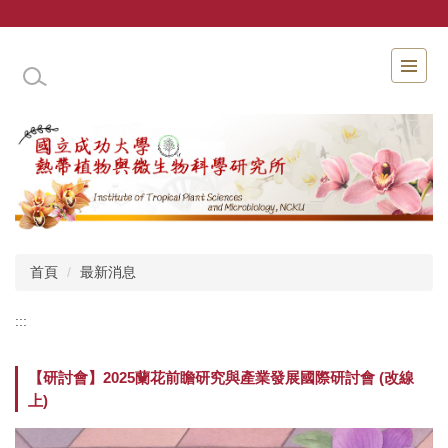
跳
到
主
國立成功大學熱帶植物與微生物科學研究所
要
內
容
區
首頁
最新消息
:::
【研討會】2025蘭花前瞻研究與產業發展國際研討會 (改線
上)