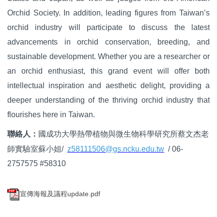
Orchid Society. In addition, leading figures from Taiwan’s
orchid industry will participate to discuss the latest
advancements in orchid conservation, breeding, and
sustainable development. Whether you are a researcher or
an orchid enthusiast, this grand event will offer both
intellectual inspiration and aesthetic delight, providing a
deeper understanding of the thriving orchid industry that
flourishes here in Taiwan.
聯絡人：
國成功大學熱帶植物與微生物科學研究所蔡文杰老
z58111506@gs.ncku.edu.tw
師實驗室蘇小姐/
/ 06-
2757575 #58310
宣傳海報及議程update.pdf