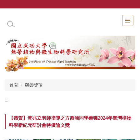
跳
到
主
國立成功大學熱帶植物與微生物科學研究所
要
內
容
區
首頁
榮譽獎項
:::
【恭賀】黃兆立老師指導之方彥涵同學榮獲2024年臺灣植物
科學新紀元研討會特優論文獎